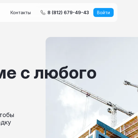
8 (812) 679-49-43
Контакты
Войти
ме с любого
чтобы
адку