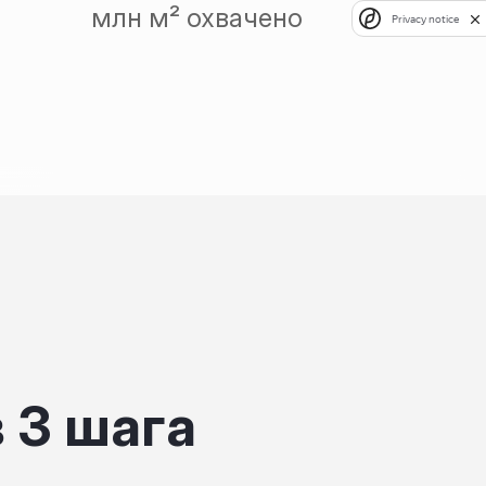
млн м² охвачено
Privacy notice
в 3 шага