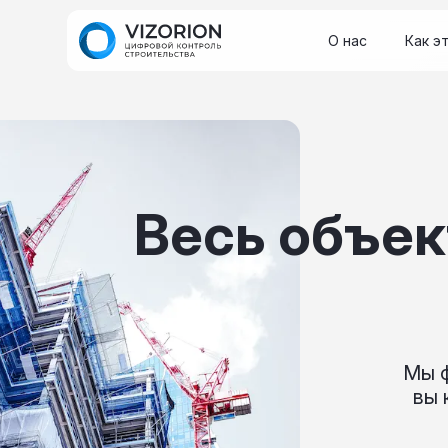
О нас
Как э
Весь объек
Мы ф
вы 